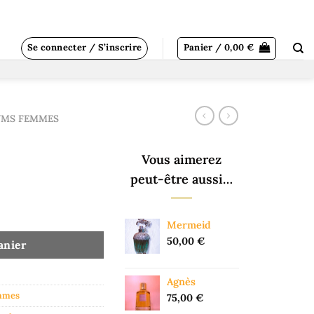
Se connecter / S’inscrire
Panier /
0,00
€
UMS FEMMES
Vous aimerez
peut-être aussi…
Mermeid
50,00
€
anier
Agnès
mmes
75,00
€