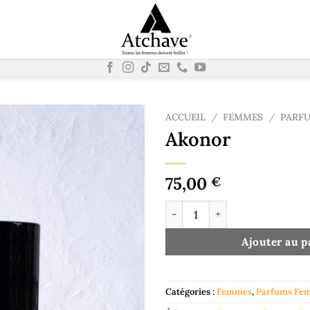
ACCUEIL
/
FEMMES
/
PARF
Akonor
75,00
€
quantité de Akonor
Ajouter au p
Catégories :
Femmes
,
Parfums Fe