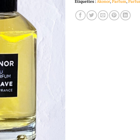
Étiquettes :
Akonor
,
Parfum
,
Parf