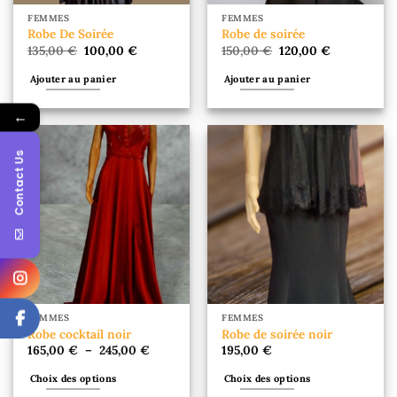
FEMMES
FEMMES
Robe De Soirée
Robe de soirée
Le
Le
Le
Le
135,00
€
100,00
€
150,00
€
120,00
€
prix
prix
prix
prix
initial
actuel
initial
actuel
Ajouter au panier
Ajouter au panier
était :
est :
était :
est :
135,00 €.
100,00 €.
150,00 €.
120,00 €.
←
Contact Us
FEMMES
FEMMES
Robe cocktail noir
Robe de soirée noir
Plage
165,00
€
–
245,00
€
195,00
€
de
prix :
Choix des options
Choix des options
165,00 €
à