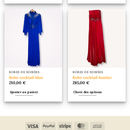
Ce
Ce
245,00 €
produit
produit
a
a
plusieurs
plusieurs
variations.
variations.
Les
Les
options
options
peuvent
peuvent
être
être
choisies
choisies
sur
sur
la
la
ROBES DE SOIRÉES
ROBES DE SOIRÉES
page
page
Robe cocktail bleu
Robe cocktail bustier
du
du
210,00
€
285,00
€
produit
produit
Ajouter au panier
Choix des options
Ce
produit
a
plusieurs
variations.
Les