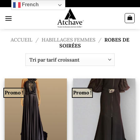
Passer
French
au
contenu
ACCUEIL
/
HABILLAGES FEMMES
/
ROBES DE
SOIRÉES
Promo !
Promo !