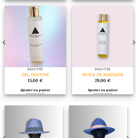
150,00 €.
120,00 €
Ce
produit
a
plusieurs
variations.
Les
options
peuvent
être
choisies
sur
BEAUTÉS
BEAUTÉS
la
GEL DOUCHE
HUILE DE MASSAGE
page
15,00
€
29,00
€
du
Ajouter au panier
Ajouter au panier
produit