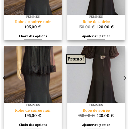
FEMMES
FEMMES
Robe de soirée noir
Robe de soirée
Le
Le
195,00
€
150,00
€
120,00
€
prix
prix
initial
actuel
Choix des options
Ajouter au panier
était :
est :
150,00 €.
120,00 €
Ce
produit
a
Promo !
plusieurs
variations.
Les
options
peuvent
être
choisies
sur
FEMMES
FEMMES
la
Robe de soirée noir
Robe de soirée
Le
Le
page
195,00
€
150,00
€
120,00
€
prix
prix
du
initial
actuel
Choix des options
Ajouter au panier
était :
est :
produit