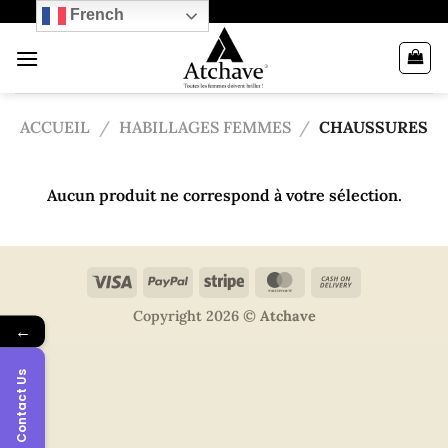
Passer
French
au
contenu
ACCUEIL
/
HABILLAGES FEMMES
/
CHAUSSURES
Aucun produit ne correspond à votre sélection.
Copyright 2026 ©
Atchave
←
Contact Us