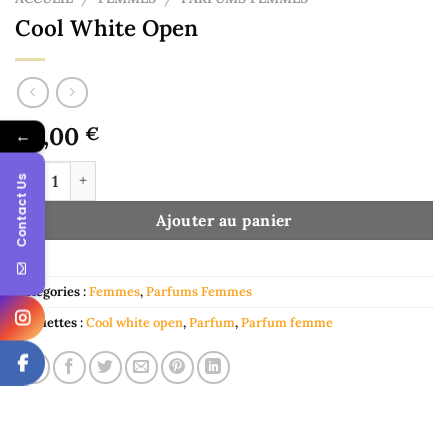
Cool White Open
50,00
€
←
quantité de Cool White Open
Contact Us
Ajouter au panier
Catégories :
Femmes
,
Parfums Femmes
Étiquettes :
Cool white open
,
Parfum
,
Parfum femme