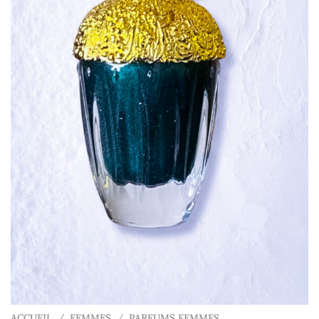
ACCUEIL
/
FEMMES
/
PARFUMS FEMMES