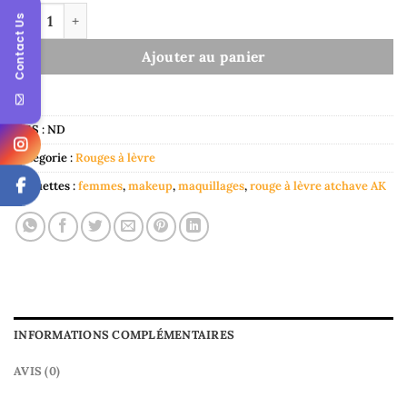
quantité de Rouge à lèvre Atchave AK
Contact Us
Ajouter au panier
UGS :
ND
Catégorie :
Rouges à lèvre
Étiquettes :
femmes
,
makeup
,
maquillages
,
rouge à lèvre atchave AK
INFORMATIONS COMPLÉMENTAIRES
AVIS (0)