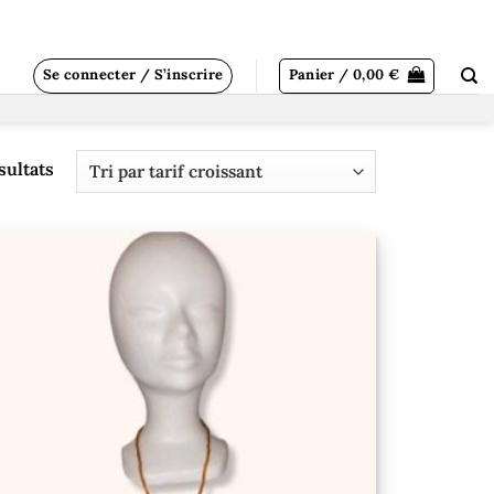
Se connecter / S’inscrire
Panier /
0,00
€
Trié
sultats
par
prix
croissant